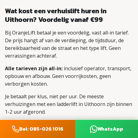
Wat kost een verhuislift huren in
Uithoorn? Voordelig vanaf €99
Bij OranjeLift betaal je een voordelig, vast all-in tarief.
De prijs hangt af van de verdieping, de tijdsduur, de
bereikbaarheid van de straat en het type lift. Geen
verrassingen achteraf.
Alle tarieven zijn all-in:
inclusief operator, transport,
opbouw en afbouw. Geen voorrijkosten, geen
verborgen kosten.
Je betaalt per klus, niet per uur. De meeste
verhuizingen met een ladderlift in Uithoorn zijn binnen
1-2 uur afgerond.
In Uithoorn staan we meestal binnen 60 minuten bij je
Bel: 085-026 1016
WhatsApp
op locatie met eigen materieel. Bel of app voor een