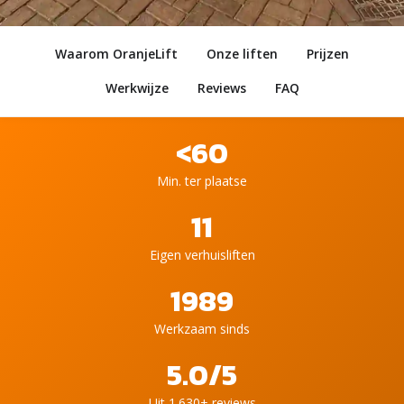
Waarom OranjeLift
Onze liften
Prijzen
Werkwijze
Reviews
FAQ
<60
Min. ter plaatse
11
Eigen verhuisliften
1989
Werkzaam sinds
5.0/5
Uit 1.630+ reviews