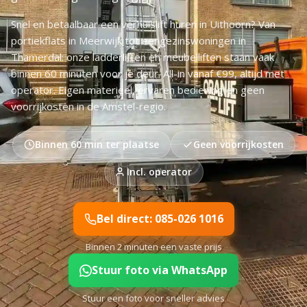
Snel en betaalbaar een verhuislift huren in Uithoorn? Van
portiekflats in Meerwijk tot eengezinswoningen in
Thamerdal: onze ladderliften en meubelliften staan vaak
binnen 60 minuten voor je deur. All-in vanaf €99, altijd met
operator. Eigen materieel, ervaren bediening en geen
voorrijkosten in de Amstel-regio.
Binnen 60 min ter plaatse
Geen voorrijkosten
Incl. operator
Bel direct: 085-026 1016
Binnen 2 minuten een vaste prijs
Stuur foto via WhatsApp
Stuur een foto voor sneller advies