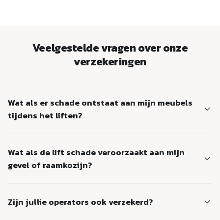
Veelgestelde vragen over onze
verzekeringen
Wat als er schade ontstaat aan mijn meubels
tijdens het liften?
Onze aansprakelijkheidsverzekering bij Nationale-
Wat als de lift schade veroorzaakt aan mijn
Nederlanden dekt schade aan zaken van derden. Meld de
schade bij onze operator ter plekke, dan regelen wij de
gevel of raamkozijn?
rest.
Ook dit valt onder onze
Zijn jullie operators ook verzekerd?
bedrijfsaansprakelijkheidsverzekering. Wij zijn verzekerd
voor schade aan eigendommen van derden die ontstaat