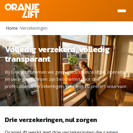
Home
Verzekeringen
Volledig verzekerd, volledig
transparant
Bij OranjeLift nemen we geen risico's. Onze liften, operators
en uw eigendommen zijn beschermd door drie
professionele verzekeringen. Hier leest u precies waarvoor.
Drie verzekeringen, nul zorgen
OranjeLift werkt met drie verzekeringen die samen