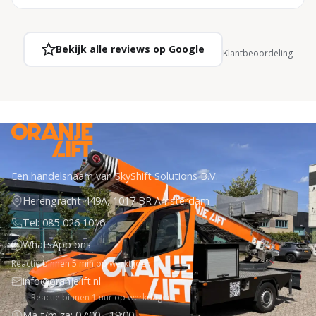
Bekijk alle reviews op Google
Klantbeoordeling
Een handelsnaam van SkyShift Solutions B.V.
Herengracht 449A, 1017 BR Amsterdam
Tel: 085-026 1016
WhatsApp ons
Reactie binnen 5 min op werktijden
info@oranjelift.nl
Reactie binnen 1 uur op werkdagen
Ma t/m za: 07:00 - 19:00