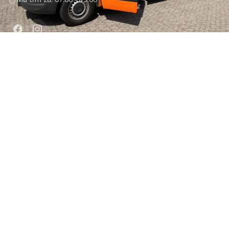
DIENSTEN
1-Object Service
Spoedhulp
Levering Zonder Tijdstip
Hoge Verdiepingen 8+
Zakelijk
ONZE LIFTEN
Overzicht liften