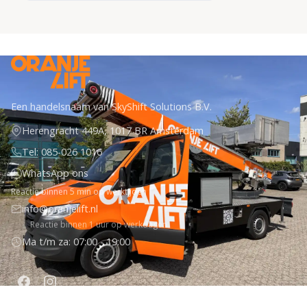
Een handelsnaam van SkyShift Solutions B.V.
Herengracht 449A, 1017 BR Amsterdam
Tel: 085-026 1016
WhatsApp ons
Reactie binnen 5 min op werktijden
info@oranjelift.nl
Reactie binnen 1 uur op werkdagen
Ma t/m za: 07:00 - 19:00