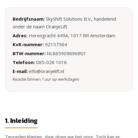
Bedrijfsnaam:
SkyShift Solutions B.V., handelend
onder de naam OranjeLift
Adres:
Herengracht 449A, 1017 BR Amsterdam
KvK-nummer:
92157564
BTW-nummer:
NL865909696B01
Telefoon:
085-026 1016
E-mail:
info@oranjelift.nl
Reactie binnen 1 uur op werkdagen
1. Inleiding
Tevreden klanten, daar doen we het voor. Toch kan er