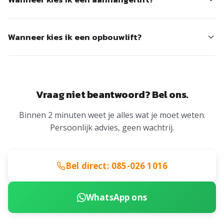
informatie.
dan genoeg voor de zwaarste meubels en apparaten.
De
aanhangerlift
is ideaal bij beperkte ruimte, smalle
Wanneer kies ik een opbouwlift?
straten, of als je maar 1-2 items hebt die omhoog moeten.
Compact, snel opgezet en voordelig.
De
GEDA opbouwlift
is de juiste keuze bij zeer zware items,
renovaties, of als er continu materiaal omhoog moet
gedurende langere tijd. Perfect voor bouwprojecten en
Vraag niet beantwoord? Bel ons.
grote verhuizingen.
Binnen 2 minuten weet je alles wat je moet weten.
Persoonlijk advies, geen wachtrij.
Bel direct: 085-026 1016
WhatsApp ons