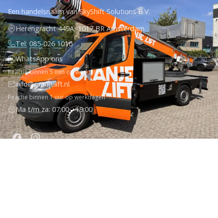
Een handelsnaam van SkyShift Solutions B.V.
Herengracht 449A, 1017 BR Amsterdam
Tel: 085-026 1016
WhatsApp ons
Reactie binnen 5 min op werktijden
info@oranjelift.nl
Reactie binnen 1 uur op werkdagen
Ma t/m za: 07:00 - 19:00
DIENSTEN
1-Object Service
Spoedhulp