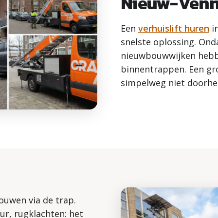
Nieuw-Ven
Een
verhuislift huren
i
snelste oplossing. On
nieuwbouwwijken hebbe
binnentrappen. Een gro
simpelweg niet doorhe
sjouwen via de trap.
r, rugklachten: het