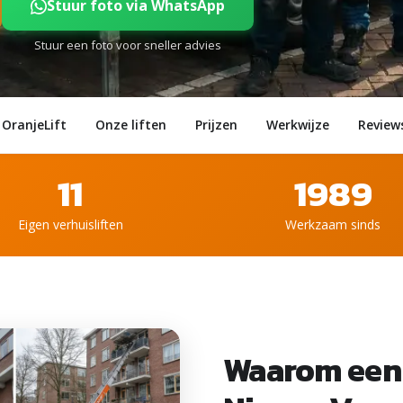
Stuur foto via WhatsApp
Stuur een foto voor sneller advies
OranjeLift
Onze liften
Prijzen
Werkwijze
Review
11
1989
Eigen verhuisliften
Werkzaam sinds
Waarom een 