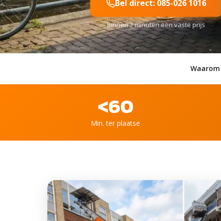
Bel direct: 085-026 1016
Binnen 2 minuten een vaste prijs
Waarom 
<60
Min. ter plaatse