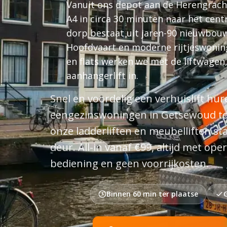
Vanuit ons depot aan de Herengrach
A4 in circa 30 minuten naar het cen
dorp bestaat uit jaren-90 nieuwbou
Hoofdvaart en moderne rijtjeswoni
en flats werken we met de liftwagen
aanhangerlift in.
Snel en voordelig een verhuislift h
eengezinswoningen in Getsewoud to
onze ladderliften en meubelliften st
deur. All-in vanaf €99, altijd met ope
bediening en geen voorrijkosten.
Binnen 60 min ter plaatse