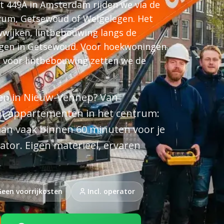
t 449A in Amsterdam rijden we via de
trum, Getsewoud of Welgelegen. Het
wwijken, lintbebouwing langs de
ngen in Getsewoud. Voor hoekwoningen
, voor lintbebouwing zetten we de
uren in Nieuw-Vennep? Van
t appartementen in het centrum:
aan vaak binnen 60 minuten voor je
rator. Eigen materieel, ervaren
Geen voorrijkosten
Incl. operator