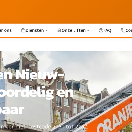
er ons
Diensten
Onze Liften
FAQ
Co
p
ren Nieuw-
oordelig en
baar
rmeer met postcode 2151 tot 2152.