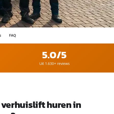
s
FAQ
5.0/5
Uit 1.630+ reviews
verhuislift huren in