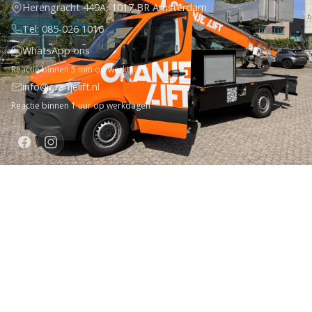
Herengracht 449A, 1017 BR Amsterdam
Tel: 085-026 1016
WhatsApp ons
Reactie binnen 5 min op werktijden
info@oranjelift.nl
Reactie binnen 1 uur op werkdagen
DIENSTEN
1-Object Service
Spoedhulp
Levering Zonder Tijdstip
Hoge Verdiepingen 8+