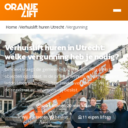
Home
Verhuislift huren Utrecht
Vergunning
Verhuislift huren in Utrecht:
welke vergunning heb je nodig?
Officieel vraagt de gemeente Utrecht een vergunning voor
objecten op straat. In de praktijk werken wij dagelijks met
ladderliften en meubelliften zonder vergunning. Wij leggen
de regels uit en adviseren - jij beslist.
Vaak binnen 20 min klaar
Wij adviseren, jij beslist
11 eigen liften