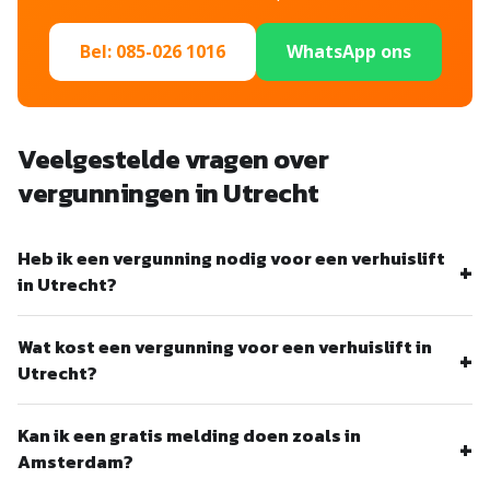
Bel: 085-026 1016
WhatsApp ons
Veelgestelde vragen over
vergunningen in Utrecht
Heb ik een vergunning nodig voor een verhuislift
in Utrecht?
Officieel wel, maar in de praktijk wordt bij korte klussen (15-
Wat kost een vergunning voor een verhuislift in
30 minuten) zelden een vergunning aangevraagd. In de
Utrecht?
buitenwijken is handhaving minimaal. In de binnenstad en het
voetgangersgebied raden wij een vergunning of vroege
€136,95 per voorwerp + parkeervak €27-29/dag +
Kan ik een gratis melding doen zoals in
planning aan.
gemeentegrond €0,43/m²/dag = circa €170 totaal. De
Amsterdam?
doorlooptijd is tot 8 weken.