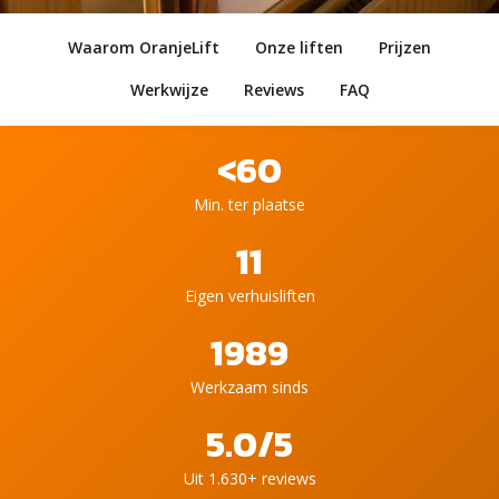
Waarom OranjeLift
Onze liften
Prijzen
Werkwijze
Reviews
FAQ
<60
Min. ter plaatse
11
Eigen verhuisliften
1989
Werkzaam sinds
5.0/5
Uit 1.630+ reviews