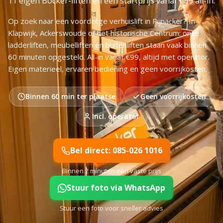
11 eigen Bocker-liften en een startprijs vanaf €99 all-in.
Op zoek naar een voordelige verhuislift in Pijnacker? In
Klapwijk, Ackerswoude of het historische Centrum: onze
ladderliften, meubelliften en buitenliften staan vaak binnen
60 minuten opgesteld. All-in vanaf €99, altijd met operator.
Eigen materieel, ervaren bediening en geen voorrijkosten.
Binnen 60 min ter plaatse
Geen voorrijkosten
Incl. operator
Bel direct: 085-026 1016
Binnen 2 minuten een vaste prijs
Stuur foto via WhatsApp
Stuur een foto voor sneller advies