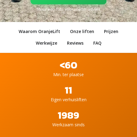
Stuur een foto voor sneller advies
Waarom OranjeLift
Onze liften
Prijzen
Werkwijze
Reviews
FAQ
<60
Min. ter plaatse
11
Eigen verhuisliften
1989
Werkzaam sinds