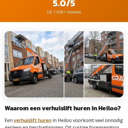
5.0/5
Uit 1.630+ reviews
Waarom een verhuislift huren in Heiloo?
Een
verhuislift huren
in Heiloo voorkomt veel onnodig
gesleep en beschadigingen. Dit rustige forensendorp