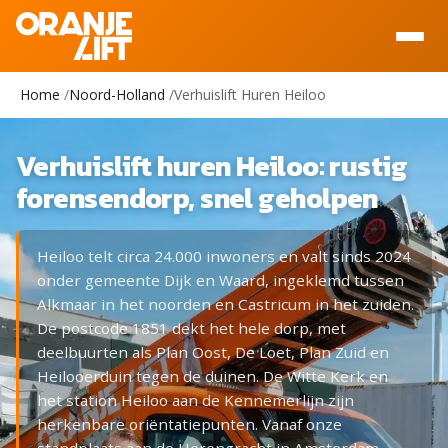
Ga naar inhoud
Home
Noord-Holland
Verhuislift Huren Heiloo
Verhuislift huren Heiloo: rustig
forensendorp, snel geholpen
Heiloo telt circa 24.000 inwoners en valt sinds 2024
onder gemeente Dijk en Waard, ingeklemd tussen
Alkmaar in het noorden en Castricum in het zuiden.
De postcode 1851 dekt het hele dorp, met
deelbuurten als Plan Oost, De Loet, Plan Zuid en
Heilooerduin tegen de duinen. De Witte Kerk en
het station Heiloo aan de Kennemerlijn zijn
herkenbare oriëntatiepunten. Vanaf onze