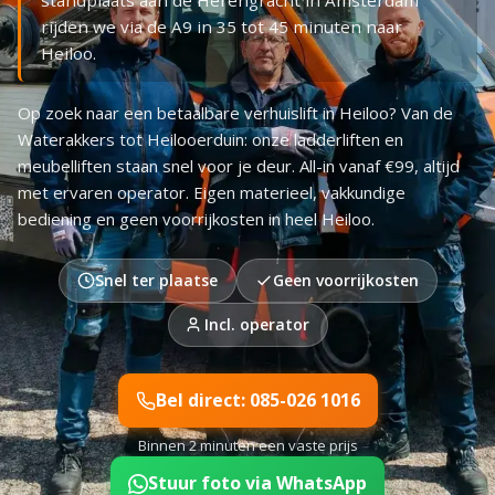
standplaats aan de Herengracht in Amsterdam
rijden we via de A9 in 35 tot 45 minuten naar
Heiloo.
Op zoek naar een betaalbare verhuislift in Heiloo? Van de
Waterakkers tot Heilooerduin: onze ladderliften en
meubelliften staan snel voor je deur. All-in vanaf €99, altijd
met ervaren operator. Eigen materieel, vakkundige
bediening en geen voorrijkosten in heel Heiloo.
Snel ter plaatse
Geen voorrijkosten
Incl. operator
Bel direct: 085-026 1016
Binnen 2 minuten een vaste prijs
Stuur foto via WhatsApp