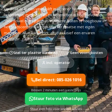
Op zoek naar een verhuislift in Almere? Wij leveren
ladderliften, meubelliften en buitenliften in heel Flevoland.
Voor zowel een rijtjeshuis in Almere Buiten of hoogbouw in
het stadscentrum: wij zijn snel ter plaatse met eigen
materieel. All-in vanaf €99, altijd inclusief een ervaren
operator.
Snel ter plaatse via de A6
Geen voorrijkosten
Incl. operator
Bel direct: 085-026 1016
Binnen 2 minuten een vaste prijs
Stuur foto via WhatsApp
Stuur een foto voor sneller advies