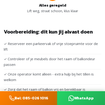
Alles geregeld
Lift weg, straat schoon, klus klaar
Voorbereiding: dit kun jij alvast doen
✓ Reserveer een parkeervak of vrije stoepruimte voor de
lift
✓ Controleer of je meubels door het raam of balkondeur
passen
✓ Onze operator komt alleen - extra hulp bij het tillen is
welkom
✓ Zorg dat het raam of balkon vrij en bereikbaar is
Bel: 085-026 1016
WhatsApp
✓
Lokale tip voor Almere:
Almere heeft moderne wijken
met ruime straten, zorg dat er geen auto’s pal voor het