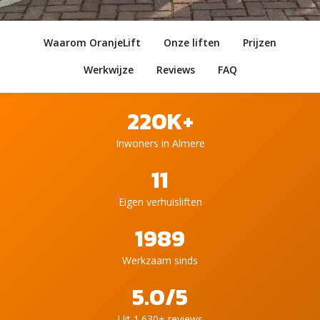
Waarom OranjeLift
Onze liften
Prijzen
Werkwijze
Reviews
FAQ
220K+
Inwoners in Almere
11
Eigen verhuisliften
1989
Werkzaam sinds
5.0/5
Uit 1.630+ reviews