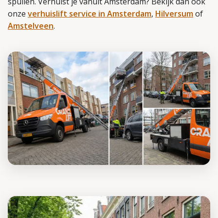
spullen. Verhuist je vanuit Amsterdam? Bekijk dan ook
onze
verhuislift service in Amsterdam
,
Hilversum
of
Amstelveen
.