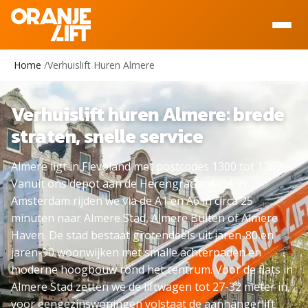
Ga naar inhoud
Home
Verhuislift Huren Almere
Verhuislift huren Almere: brede
straten, snelle service
Almere ligt in Flevoland met postcodes 1300 tot 1369.
Vanuit ons depot aan de Herengracht 449A in
Amsterdam rijden we via de A1 en A6 in circa 25
minuten naar Almere Stad, Almere Buiten of Almere
Haven. De stad bestaat grotendeels uit jaren-80 en
jaren-90 woonwijken met smalle achterpaden en
moderne hoogbouw rond het centrum. Voor de flats in
Almere Stad zetten we de liftwagen tot 27-32 meter in,
voor eengezinswoningen volstaat de aanhangerlift.