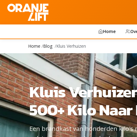
Home
Ov
Home
Blog
Kluis Verhuizen
Kluis Verhuizen
500+ Kilo Naar
Een brandkast van honderden kilo's 