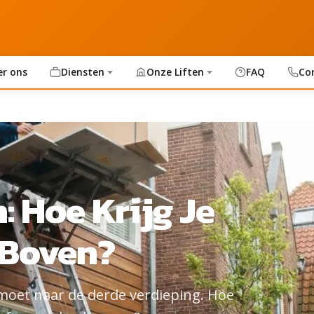
er ons
Diensten
Onze Liften
FAQ
Co
: Hoe Krijg Je
 Boven?
moet naar de derde verdieping. Hoe