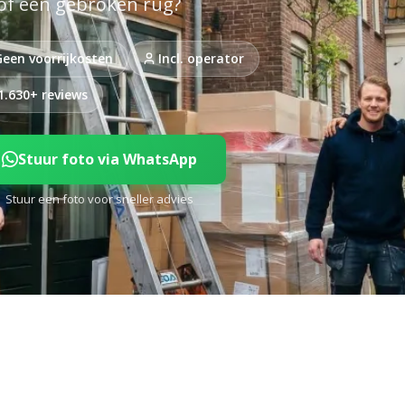
 of een gebroken rug?
Geen voorrijkosten
Incl. operator
 1.630+ reviews
Stuur foto via WhatsApp
Stuur een foto voor sneller advies