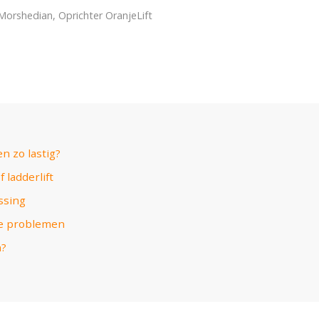
Morshedian, Oprichter OranjeLift
n zo lastig?
f ladderlift
ssing
je problemen
n?