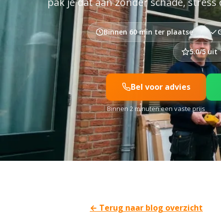
pak je dat aan zonder schade, stress
Binnen 60 min ter plaatse
5.0/5 uit
Bel voor advies
Binnen 2 minuten een vaste prijs
← Terug naar blog overzicht